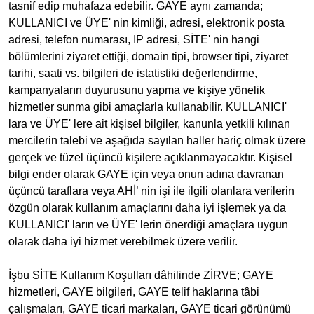
tasnif edip muhafaza edebilir. GAYE aynı zamanda;
KULLANICI ve ÜYE' nin kimliği, adresi, elektronik posta
adresi, telefon numarası, IP adresi, SİTE' nin hangi
bölümlerini ziyaret ettiği, domain tipi, browser tipi, ziyaret
tarihi, saati vs. bilgileri de istatistiki değerlendirme,
kampanyaların duyurusunu yapma ve kişiye yönelik
hizmetler sunma gibi amaçlarla kullanabilir. KULLANICI'
lara ve ÜYE' lere ait kişisel bilgiler, kanunla yetkili kılınan
mercilerin talebi ve aşağıda sayılan haller hariç olmak üzere
gerçek ve tüzel üçüncü kişilere açıklanmayacaktır. Kişisel
bilgi ender olarak GAYE için veya onun adına davranan
üçüncü taraflara veya AHİ’ nin işi ile ilgili olanlara verilerin
özgün olarak kullanım amaçlarını daha iyi işlemek ya da
KULLANICI' ların ve ÜYE' lerin önerdiği amaçlara uygun
olarak daha iyi hizmet verebilmek üzere verilir.
İşbu SİTE Kullanım Koşulları dâhilinde ZİRVE; GAYE
hizmetleri, GAYE bilgileri, GAYE telif haklarına tâbi
çalışmaları, GAYE ticari markaları, GAYE ticari görünümü