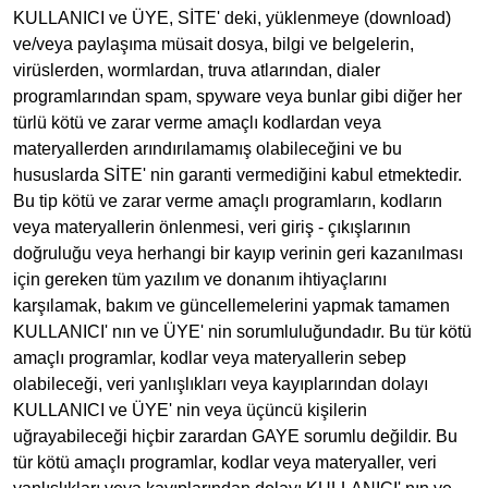
KULLANICI ve ÜYE, SİTE' deki, yüklenmeye (download)
ve/veya paylaşıma müsait dosya, bilgi ve belgelerin,
virüslerden, wormlardan, truva atlarından, dialer
programlarından spam, spyware veya bunlar gibi diğer her
türlü kötü ve zarar verme amaçlı kodlardan veya
materyallerden arındırılamamış olabileceğini ve bu
hususlarda SİTE' nin garanti vermediğini kabul etmektedir.
Bu tip kötü ve zarar verme amaçlı programların, kodların
veya materyallerin önlenmesi, veri giriş - çıkışlarının
doğruluğu veya herhangi bir kayıp verinin geri kazanılması
için gereken tüm yazılım ve donanım ihtiyaçlarını
karşılamak, bakım ve güncellemelerini yapmak tamamen
KULLANICI' nın ve ÜYE' nin sorumluluğundadır. Bu tür kötü
amaçlı programlar, kodlar veya materyallerin sebep
olabileceği, veri yanlışlıkları veya kayıplarından dolayı
KULLANICI ve ÜYE' nin veya üçüncü kişilerin
uğrayabileceği hiçbir zarardan GAYE sorumlu değildir. Bu
tür kötü amaçlı programlar, kodlar veya materyaller, veri