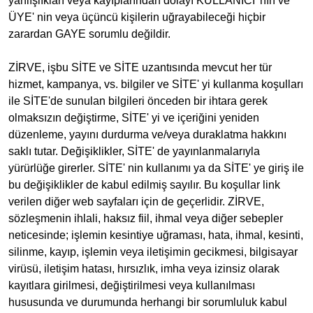
yanlışlıkları veya kayıplarından dolayı KULLANICI' nın ve
ÜYE' nin veya üçüncü kişilerin uğrayabileceği hiçbir
zarardan GAYE sorumlu değildir.
ZİRVE, işbu SİTE ve SİTE uzantısında mevcut her tür
hizmet, kampanya, vs. bilgiler ve SİTE' yi kullanma koşulları
ile SİTE'de sunulan bilgileri önceden bir ihtara gerek
olmaksızın değiştirme, SİTE' yi ve içeriğini yeniden
düzenleme, yayını durdurma ve/veya duraklatma hakkını
saklı tutar. Değişiklikler, SİTE' de yayınlanmalarıyla
yürürlüğe girerler. SİTE' nin kullanımı ya da SİTE' ye giriş ile
bu değişiklikler de kabul edilmiş sayılır. Bu koşullar link
verilen diğer web sayfaları için de geçerlidir. ZİRVE,
sözleşmenin ihlali, haksız fiil, ihmal veya diğer sebepler
neticesinde; işlemin kesintiye uğraması, hata, ihmal, kesinti,
silinme, kayıp, işlemin veya iletişimin gecikmesi, bilgisayar
virüsü, iletişim hatası, hırsızlık, imha veya izinsiz olarak
kayıtlara girilmesi, değiştirilmesi veya kullanılması
hususunda ve durumunda herhangi bir sorumluluk kabul