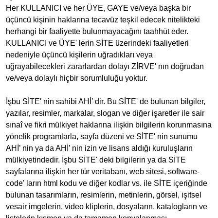
Her KULLANICI ve her ÜYE, GAYE ve/veya başka bir
üçüncü kişinin haklarına tecavüz teşkil edecek nitelikteki
herhangi bir faaliyette bulunmayacağını taahhüt eder.
KULLANICI ve ÜYE' lerin SİTE üzerindeki faaliyetleri
nedeniyle üçüncü kişilerin uğradıkları veya
uğrayabilecekleri zararlardan dolayı ZİRVE' nın doğrudan
ve/veya dolaylı hiçbir sorumluluğu yoktur.
İşbu SİTE' nin sahibi AHİ’ dir. Bu SİTE' de bulunan bilgiler,
yazılar, resimler, markalar, slogan ve diğer işaretler ile sair
sınaî ve fikri mülkiyet haklarına ilişkin bilgilerin korunmasına
yönelik programlarla, sayfa düzeni ve SİTE' nin sunumu
AHİ’ nin ya da AHİ’ nin izin ve lisans aldığı kuruluşların
mülkiyetindedir. İşbu SİTE' deki bilgilerin ya da SİTE
sayfalarına ilişkin her tür veritabanı, web sitesi, software-
code' ların html kodu ve diğer kodlar vs. ile SİTE içeriğinde
bulunan tasarımların, resimlerin, metinlerin, görsel, işitsel
vesair imgelerin, video kliplerin, dosyaların, katalogların ve