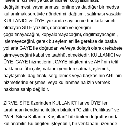
listelerin kısmen ya da tamamen kopyalanması,
değiştirilmesi, yayınlanması, online ya da diğer bir medya
kullanılmak suretiyle gönderimi, dağıtımı, satılması yasaktır.
KULLANICI ve ÜYE, yukarıda sayılan ve bunlarla sınırlı
olmayan SİTE yazılım, donanım ve içeriğini
çoğaltmayacağını, kopyalamayacağını, dağıtmayacağını,
işlemeyeceğini, gerek bu eylemleri ile gerekse de başka
yollarla GAYE ile doğrudan ve/veya dolaylı olarak rekabete
girmeyeceğini kabul ve taahhüt etmektedir. KULLANICI ve
ÜYE, GAYE hizmetlerini, GAYE bilgilerini ve AHİ’ nin telif
haklarına tâbi çalışmalarını yeniden satmak, işlemek,
paylaşmak, dağıtmak, sergilemek veya başkasının AHİ’ nin
hizmetlerine erişmesi veya kullanmasına izin vermek
hakkına sahip değildir.
ZİRVE, SİTE üzerinden KULLANICI' lar ve ÜYE' ler
tarafından kendisine iletilen bilgileri "Gizlilik Politikası" ve
"Web Sitesi Kullanım Koşulları" hükümleri doğrultusunda
kullanabilir. Bu bilgileri işleyebilir, bir veritabanı üzerinde